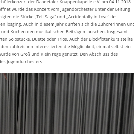
chülerkonzert der Daadetaler Knappenkapelle e.V. am 04.11.2018
öffnet wurde das Konzert vom Jugendorchester unter der Leitung
gten die Stücke „Tell Saga“ und „Accidentally in Love“ des
gen losging. Auch in diesem Jahr durften sich die Zuhörerinnen un
e und Kuchen den musikalischen Beiträgen lauschen. Insgesamt
ten Solostücke, Duette oder Trios. Auch der Blockflötenkurs stellte
en zahlreichen Interessierten die Möglichkeit, einmal selbst ein
urde von Groß und Klein rege genutzt. Den Abschluss des
 des Jugendorchesters