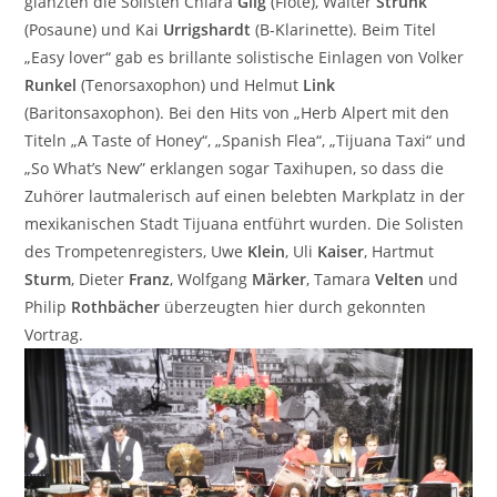
glänzten die Solisten Chiara
Gilg
(Flöte), Walter
Strunk
(Posaune) und Kai
Urrigshardt
(B-Klarinette). Beim Titel
„Easy lover“ gab es brillante solistische Einlagen von Volker
Runkel
(Tenorsaxophon) und Helmut
Link
(Baritonsaxophon). Bei den Hits von „Herb Alpert mit den
Titeln „A Taste of Honey“, „Spanish Flea“, „Tijuana Taxi“ und
„So What’s New” erklangen sogar Taxihupen, so dass die
Zuhörer lautmalerisch auf einen belebten Markplatz in der
mexikanischen Stadt Tijuana entführt wurden. Die Solisten
des Trompetenregisters, Uwe
Klein
, Uli
Kaiser
, Hartmut
Sturm
, Dieter
Franz
, Wolfgang
Märker
, Tamara
Velten
und
Philip
Rothbächer
überzeugten hier durch gekonnten
Vortrag.